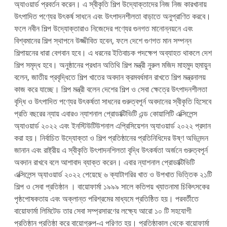
অ্যাওয়ার্ড প্রবর্তন করেন। এ স্বীকৃতি শিল্প উদ্যোক্তাদের নিজ নিজ কারখানায়
উৎপাদিত পণ্যের উৎকর্ষ সাধনে এবং উৎপাদনশীলতা বাড়াতে অনুপ্রাণিত করবে।
ফলে নবীন শিল্প উদ্যোক্তারাও নিজেদের পণ্যের গুনগত মানোন্নয়নে এবং
বিশ্বমানের শিল্প স্থাপনে উজ্জীবিত হবেন, ফলে দেশে গুণগত মান সম্পন্ন
শিল্পায়নের ধারা বেগবান হবে। এ ধরনের ইতিবাচক পদক্ষেপ অব্যাহত থাকলে দেশ
শিল্প সমৃদ্ধ হবে। অনুষ্ঠানের প্রধান অতিথি শিল্প মন্ত্রী নুরুল মজিদ মাহমুদ হুমায়ুন
বলেন, জাতীয় প্রবৃদ্ধিতে শিল্প খাতের অবদান ক্রমবর্ধমান রাখতে শিল্প মন্ত্রনালয়
কাজ করে যাচ্ছে। শিল্প মন্ত্রী বলেন দেশের শিল্প ও সেবা ক্ষেত্রে উৎপাদনশীলতা
বৃদ্ধি ও উৎপাদিত পণ্যের উৎকর্ষতা সাধনের গুরুত্বপূর্ন অবদানের স্বীকৃতি হিসেবে
প্রতি বছরের ন্যায় এবারও ন্যাশনাল প্রোডাক্টিভিটি এন্ড কোয়ালিটি এক্সিলেন্স
অ্যাওয়ার্ড ২০২২ এবং ইনস্টিউটিউশনাল এপ্রিসিয়েশন অ্যাওয়ার্ড ২০২২ প্রদান
করা হয়। নির্বাচিত উদ্যোক্তা ও শিল্প প্রতিষ্ঠানের প্রতিনিধিদের উষ্ণ অভিনন্দন
জানান এবং রাষ্ট্রীয় এ স্বীকৃতি উৎপাদনশিলতা বৃদ্ধি উৎকর্ষতা অর্জনে গুরুত্বপূর্ন
অবদান রাখবে বলে আশাবাদ ব্যাক্ত করেন। এবার ন্যাশনাল প্রোডাক্টিভিটি
এক্সিলেন্স অ্যাওয়ার্ড ২০২২ পেয়েছে ৬ ক্যাটাগরির খাত ও উপখাত ভিত্তিক ২১টি
শিল্প ও সেবা প্রতিষ্ঠান । বায়োফার্মা ১৯৯৯ সালে কতিপয় খ্যাতনামা চিকিৎসকের
পৃষ্ঠপোষকতায় এবং অক্লান্ত পরিশ্রমের মাধ্যমে প্রতিষ্ঠিত হয়। পরবর্তীতে
বায়োফার্মা লিমিটেড তার সেবা সম্প্রসারণের লক্ষ্যে আরো ১০ টি সহযোগী
প্রতিষ্ঠান প্রতিষ্ঠা করে বায়োগ্রুপ-এ পরিণত হয়। প্রতিষ্ঠাকাল থেকে বায়োফার্মা