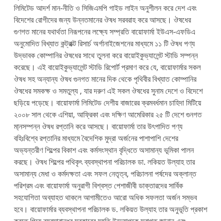
লিমিটেড আদর্শ মান-নীতি ও সিজিএমপি গাইড লাইন অনুশীলন করে দেশ এবং
বিদেশের রোগীদের জন্য উন্নতমানের ঔষধ সরবরাহ করে আসছে। ঔষধের
গুণগত মানের যথার্থতা নিরূপনের লক্ষ্যে সম্প্রতি বায়োফার্মা ইউএস-এফডিএ
অনুমোদিত বিখ্যাত কন্ট্রাক্ট রিসার্চ অর্গানাইজেশনের মাধ্যমে ১১ টি ঔষধ পণ্য
উদ্ভাবক কোম্পানির ঔষধের সাথে তুলনা করে বায়োইকুভ্যালেন্ট স্টাডি সম্পন্ন
করেছে। এই বায়োইকুভ্যালেন্ট স্টাডি রিপোর্ট প্রমাণ করে যে, বায়োফার্মার সকল
ঔষধ সহ অন্যান্য ঔষধ গুনগত মানের দিক থেকে পৃথিবীর বিখ্যাত কোম্পানির
ঔষধের সমকক্ষ ও সমতুল্য , যার দরুণ এই সকল ঔষধের সুনাম দেশে ও বিদেশে
ছড়িয়ে পড়েছে। বায়োফার্মা লিমিটেড দেশীয় বাজারের ক্রমবর্ধমান চাহিদা মিটিয়ে
২০০৮ সাল থেকে এশিয়া, আফ্রিকা এবং দক্ষিণ আমেরিকার ২৫ টি দেশে গুনগত
মা্নসম্পন্ন ঔষধ রপ্তানি করে আসছে। বায়োফার্মা তার উৎপাদিত পণ্য
বহিঃবিশ্বে রপ্তানির মাধ্যমে বৈদেশিক মুদ্রা অর্জনের পাশাপাশি দেশের
অভ্যন্তরীণ শিল্পের বিকাশ এবং কর্মসংস্থান বৃদ্ধিতে অসামান্য ভূমিকা পালন
করছে। ঔষধ শিল্পের পথিকৃৎ ব্যবস্থাপনা পরিচালক ডা. লকিয়ত উল্যাহ তার
অসামান্য মেধা ও কর্মদক্ষতা এবং সফল নেতৃত্ব, পরিচালনা পর্ষদের অক্লান্ত
পরিশ্রম এবং বায়োফার্মা অনুরাগী বিশ্বস্ত পেশাজীবী ডাক্তারদের সার্বিক
সহযোগিতা অব্যাহত থাকলে আগামীতেও আরো অধিক সফলতা অর্জন সম্ভব
হবে। বায়োফার্মার ব্যবস্থাপনা পরিচালক ড. লকিয়ত উল্যাহ তার অনুভূতি প্রকাশ