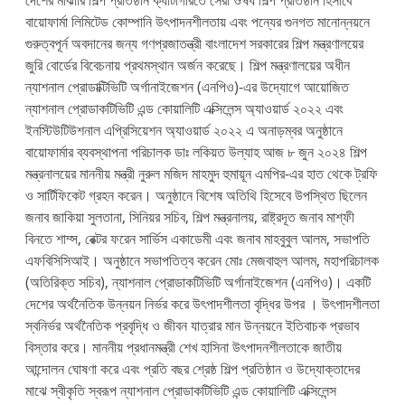
দেশের মাঝারি শিল্প প্রতিষ্ঠান ক্যাটাগরিতে সেরা ঔষধ শিল্প প্রতিষ্ঠান হিসাবে
বায়োফার্মা লিমিটেড কোম্পানি উৎপাদনশীলতায় এবং পন্যের গুনগত মানোন্নয়নে
গুরুত্বপূর্ন অবদানের জন্য গণপ্রজাতন্ত্রী বাংলাদেশ সরকারের শিল্প মন্ত্রণালয়ের
জুরি বোর্ডের বিবেচনায় প্রথমস্থান অর্জন করেছে। শিল্প মন্ত্রণালয়ের অধীন
ন্যাশনাল প্রোডাক্টিভিটি অর্গানাইজেশন (এনপিও)-এর উদ্যোগে আয়োজিত
ন্যাশনাল প্রোডাকটিভিটি এন্ড কোয়ালিটি এক্সিলেন্স অ্যাওয়ার্ড ২০২২ এবং
ইনস্টিউটিউশনাল এপ্রিসিয়েশন অ্যাওয়ার্ড ২০২২ এ অনাড়ম্বর অনুষ্ঠানে
বায়োফার্মার ব্যবস্থাপনা পরিচালক ডাঃ লকিয়ত উল্যাহ আজ ৮ জুন ২০২৪ শিল্প
মন্ত্রনালয়ের মাননীয় মন্ত্রী নুরুল মজিদ মাহমুদ হুমায়ূন এমপির-এর হাত থেকে ট্রফি
ও সার্টিফিকেট গ্রহন করেন। অনুষ্ঠানে বিশেষ অতিথি হিসেবে উপস্থিত ছিলেন
জনাব জাকিয়া সুলতানা, সিনিয়র সচিব, শিল্প মন্ত্রনালয়, রাষ্ট্রদূত জনাব মাশ্ফী
বিনতে শাম্স, রেক্টর ফরেন সার্ভিস একাডেমী এবং জনাব মাহবুবুল আলম, সভাপতি
এফবিসিসিআই। অনুষ্ঠানে সভাপতিত্ব করেন মোঃ মেজবাহুল আলম, মহাপরিচালক
(অতিরিক্ত সচিব), ন্যাশনাল প্রোডাকটিভিটি অর্গানাইজেশন (এনপিও)। একটি
দেশের অর্থনৈতিক উন্নয়ন নির্ভর করে উৎপাদশীলতা বৃদ্ধির উপর । উৎপাদশীলতা
স্বনির্ভর অর্থনৈতিক প্রবৃদ্ধি ও জীবন যাত্রার মান উন্নয়নে ইতিবাচক প্রভাব
বিস্তার করে। মাননীয় প্রধানমন্ত্রী শেখ হাসিনা উৎপাদনশীলতাকে জাতীয়
আন্দোলন ঘোষণা করে এবং প্রতি বছর শ্রেষ্ঠ শিল্প প্রতিষ্ঠান ও উদ্যোক্তাদের
মাঝে স্বীকৃতি স্বরূপ ন্যাশনাল প্রোডাকটিভিটি এন্ড কোয়ালিটি এক্সিলেন্স